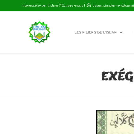
Skip
Intéressé(e) par l'Islam ? Ecrivez-nous !
lislam.simplement@gmai
to
content
LES PILIERS DE L’ISLAM
EXÉG