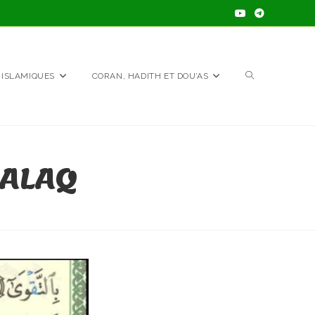
TOGGLE
 ISLAMIQUES
CORAN, HADITH ET DOU’AS
WEBSITE
`ALAQ
SEARCH