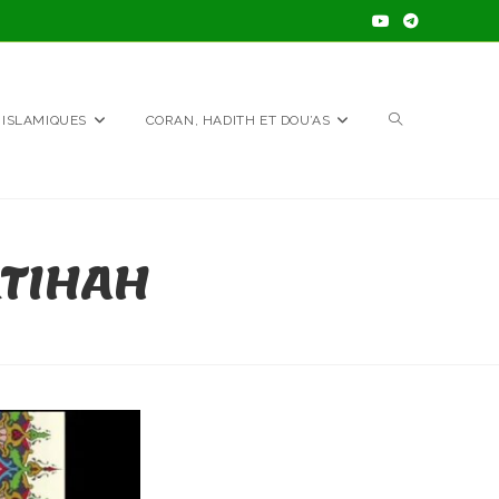
TOGGLE
 ISLAMIQUES
CORAN, HADITH ET DOU’AS
WEBSITE
ÂTIHAH
SEARCH