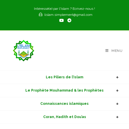
Skip
Intéressé(e) par l'Islam ? Ecrivez-nous !
to
lislam.simplement@gmail.com
content
MENU
Les Piliers de l’Islam
Le Prophète Mouhammad & les Prophètes
Connaissances islamiques
Coran, Hadith et Dou’as