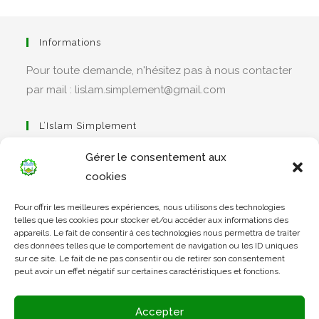
Informations
Pour toute demande, n'hésitez pas à nous contacter
par mail : lislam.simplement@gmail.com
L’Islam Simplement
Gérer le consentement aux
cookies
S’ouvre
Pour offrir les meilleures expériences, nous utilisons des technologies
dans
Apprendre Le Coran Simplement
telles que les cookies pour stocker et/ou accéder aux informations des
un
appareils. Le fait de consentir à ces technologies nous permettra de traiter
des données telles que le comportement de navigation ou les ID uniques
nouvel
sur ce site. Le fait de ne pas consentir ou de retirer son consentement
onglet
peut avoir un effet négatif sur certaines caractéristiques et fonctions.
S’ouvre
dans
L’Arabe Simplement
Accepter
un