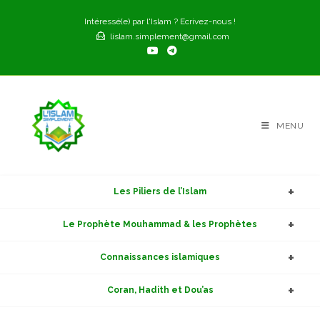
Skip
Intéressé(e) par l'Islam ? Ecrivez-nous !
to
lislam.simplement@gmail.com
content
MENU
Les Piliers de l’Islam
Le Prophète Mouhammad & les Prophètes
Connaissances islamiques
Coran, Hadith et Dou’as