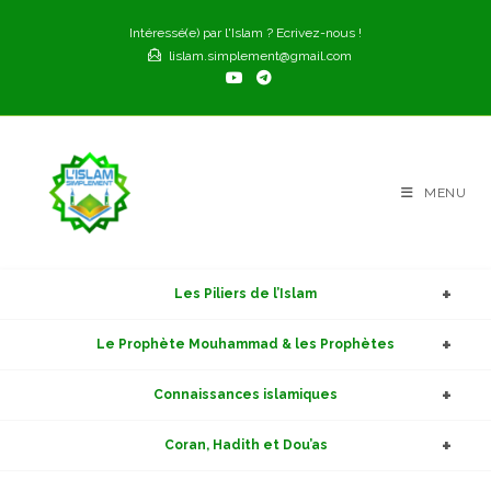
Skip
Intéressé(e) par l'Islam ? Ecrivez-nous !
to
lislam.simplement@gmail.com
content
MENU
Les Piliers de l’Islam
Le Prophète Mouhammad & les Prophètes
Connaissances islamiques
Coran, Hadith et Dou’as