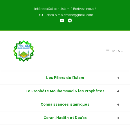
Skip
Intéressé(e) par l'Islam ? Ecrivez-nous !
to
lislam.simplement@gmail.com
content
MENU
Les Piliers de l’Islam
Le Prophète Mouhammad & les Prophètes
Connaissances islamiques
Coran, Hadith et Dou’as