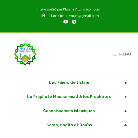
Skip
Intéressé(e) par l'Islam ? Ecrivez-nous !
to
lislam.simplement@gmail.com
content
MENU
Les Piliers de l’Islam
Le Prophète Mouhammad & les Prophètes
Connaissances islamiques
Coran, Hadith et Dou’as