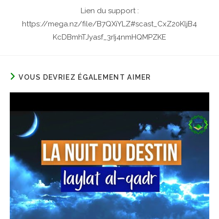
Lien du support :
https://mega.nz/file/B7QXiYLZ#scast_CxZ20KljB4
KcDBmhTJyasf_3rIj4nmHQMPZKE
VOUS DEVRIEZ ÉGALEMENT AIMER