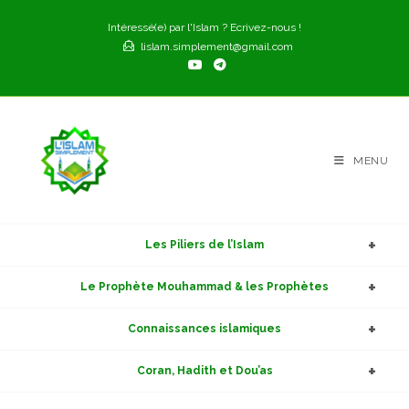
Skip
Intéressé(e) par l'Islam ? Ecrivez-nous !
to
lislam.simplement@gmail.com
content
MENU
Les Piliers de l’Islam
Le Prophète Mouhammad & les Prophètes
Connaissances islamiques
Coran, Hadith et Dou’as