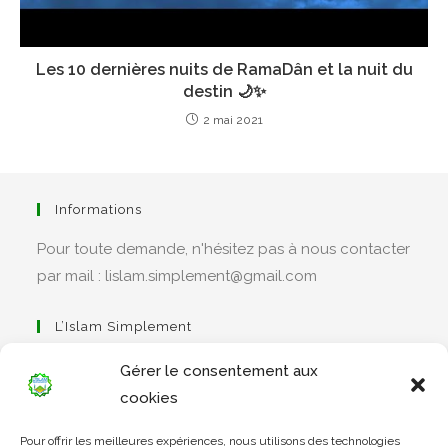
Les 10 dernières nuits de RamaDân et la nuit du
destin 🌙✨
2 mai 2021
Informations
Pour toute demande, n'hésitez pas à nous contacter
par mail : lislam.simplement@gmail.com
L’Islam Simplement
Gérer le consentement aux
cookies
S’ouvre
Pour offrir les meilleures expériences, nous utilisons des technologies
dans