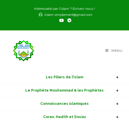
Skip
Intéressé(e) par l'Islam ? Ecrivez-nous !
to
lislam.simplement@gmail.com
content
MENU
Les Piliers de l’Islam
Le Prophète Mouhammad & les Prophètes
Connaissances islamiques
Coran, Hadith et Dou’as