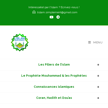
Skip
Intéressé(e) par l'Islam ? Ecrivez-nous !
to
lislam.simplement@gmail.com
content
MENU
Les Piliers de l’Islam
Le Prophète Mouhammad & les Prophètes
Connaissances islamiques
Coran, Hadith et Dou’as