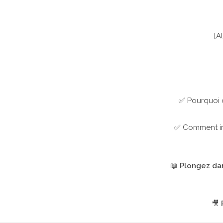
[A
✅ Pourquoi d
✅ Comment int
📖
Plongez dans cet ens
🎥