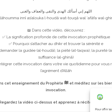
اللهم إني أسألك الهدى والتقى والعفاف والغنى
llâhoumma innî as’alouka l-houdâ wat-touqâ wal ‘afâfa wal-ghi
📖 Dans cette vidéo, découvrez :
✅ La signification profonde de cette invocation prophétique
✅ Pourquoi s’attacher au dhikr et trouver la sérénité e
emander la guidée (al-houdâ), la piété (at-taqwa), la pureté (al-
suffisance (al-ghinâ)
égrer cette invocation dans votre vie quotidienne pour vous
l’agrément d’Allâh
eignement du Prophète ﷺ et méditez sur les bienfaits de cette
invocation.
Regardez la vidéo ci-dessus et apprenez à réciter cette Dou
Pour offrir 