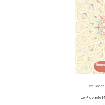
🤲 Hadith
Le Prophète Mouhammad ﷺ nous a enseigné des inv
d