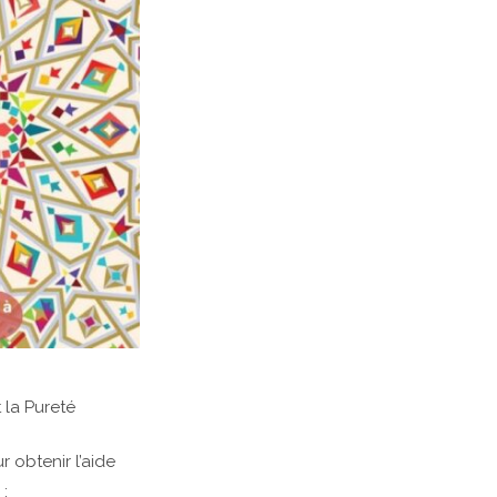
 la Pureté
 :