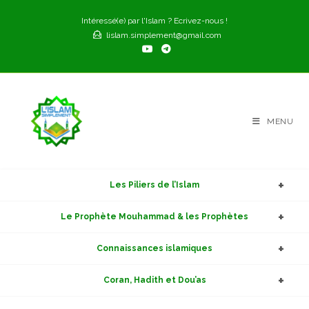
Skip
Intéressé(e) par l'Islam ? Ecrivez-nous !
to
lislam.simplement@gmail.com
content
MENU
Les Piliers de l’Islam
Le Prophète Mouhammad & les Prophètes
Connaissances islamiques
Coran, Hadith et Dou’as