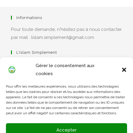
Informations
Pour toute demande, n'hésitez pas à nous contacter
par mail : lislam.simplement@gmail.com
L’Islam Simplement
Gérer le consentement aux
cookies
S’ouvre
Pour offrir les meilleures expériences, nous utilisons des technologies
dans
Apprendre Le Coran Simplement
telles que les cookies pour stocker et/ou accéder aux informations des
un
appareils. Le fait de consentir à ces technologies nous permettra de traiter
des données telles que le comportement de navigation ou les ID uniques
nouvel
sur ce site. Le fait de ne pas consentir ou de retirer son consentement
onglet
peut avoir un effet négatif sur certaines caractéristiques et fonctions.
S’ouvre
dans
L’Arabe Simplement
Accepter
un