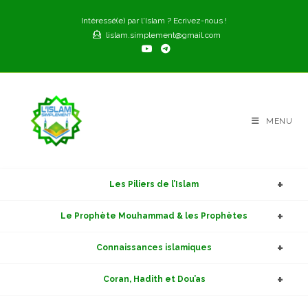
Skip
Intéressé(e) par l'Islam ? Ecrivez-nous !
to
lislam.simplement@gmail.com
content
MENU
Les Piliers de l’Islam
Le Prophète Mouhammad & les Prophètes
Connaissances islamiques
Coran, Hadith et Dou’as