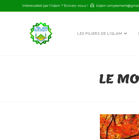
Skip
Intéressé(e) par l'Islam ? Ecrivez-nous !
lislam.simplement@gmai
to
content
LES PILIERS DE L’ISLAM
LE MO