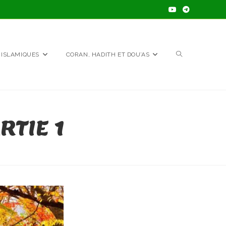
TOGGLE
 ISLAMIQUES
CORAN, HADITH ET DOU’AS
WEBSITE
RTIE 1
SEARCH