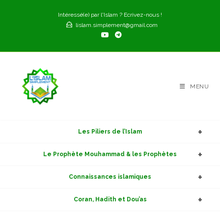
Skip
Intéressé(e) par l'Islam ? Ecrivez-nous !
to
lislam.simplement@gmail.com
content
MENU
Les Piliers de l’Islam
Le Prophète Mouhammad & les Prophètes
Connaissances islamiques
Coran, Hadith et Dou’as