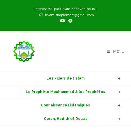
Skip
Intéressé(e) par l'Islam ? Ecrivez-nous !
to
lislam.simplement@gmail.com
content
MENU
Les Piliers de l’Islam
Le Prophète Mouhammad & les Prophètes
Connaissances islamiques
Coran, Hadith et Dou’as