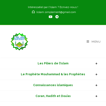
Skip
Intéressé(e) par l'Islam ? Ecrivez-nous !
to
lislam.simplement@gmail.com
content
MENU
Les Piliers de l’Islam
Le Prophète Mouhammad & les Prophètes
Connaissances islamiques
Coran, Hadith et Dou’as