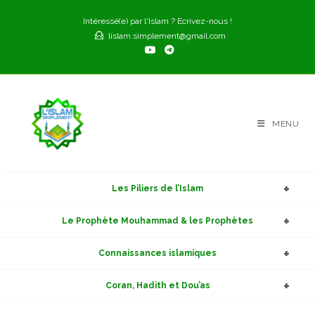
Skip
Intéressé(e) par l'Islam ? Ecrivez-nous !
to
lislam.simplement@gmail.com
content
MENU
Les Piliers de l’Islam
Le Prophète Mouhammad & les Prophètes
Connaissances islamiques
Coran, Hadith et Dou’as