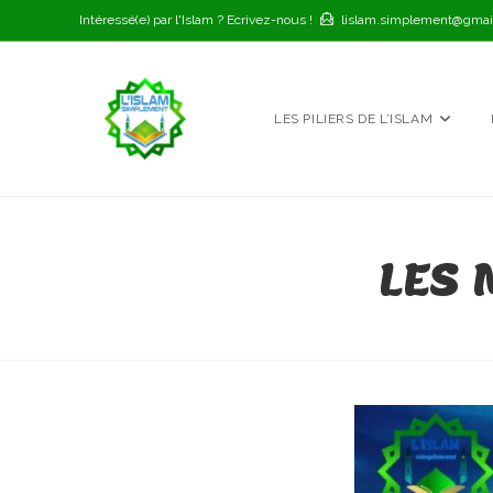
Skip
Intéressé(e) par l'Islam ? Ecrivez-nous !
lislam.simplement@gmai
to
content
LES PILIERS DE L’ISLAM
LES 