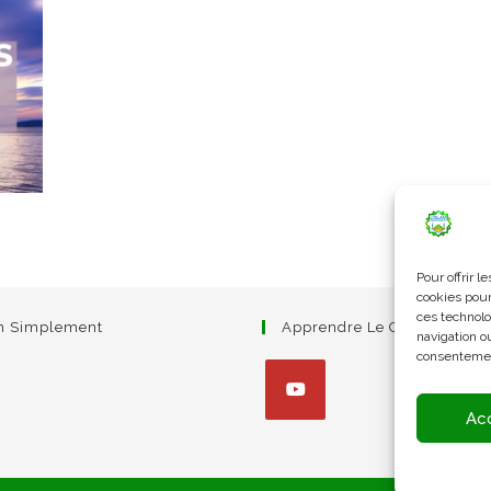
Pour offrir 
cookies pour
ces technolo
am Simplement
Apprendre Le Coran Simpl
navigation ou
consentement
Ac
S’ouvre
dans
un