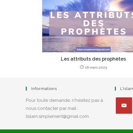
Les attributs des prophètes
16 mars 2023
Informations
L’Isl
Pour toute demande, n'hésitez pas à
nous contacter par mail :
lislam.simplement@gmail.com
S’ouvre
dans
un