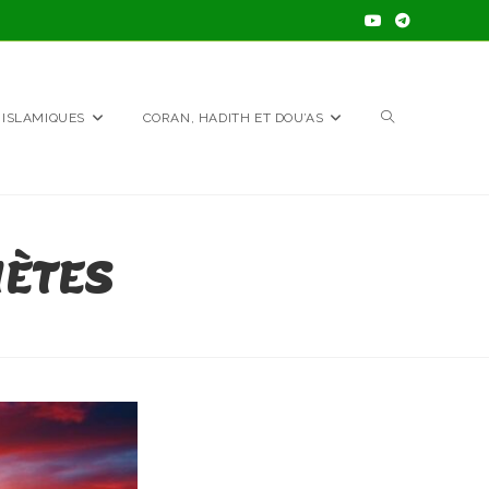
TOGGLE
 ISLAMIQUES
CORAN, HADITH ET DOU’AS
WEBSITE
HÈTES
SEARCH