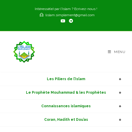
Skip
Intéressé(e) par l'Islam ? Ecrivez-nous !
to
lislam.simplement@gmail.com
content
MENU
Les Piliers de l’Islam
Le Prophète Mouhammad & les Prophètes
Connaissances islamiques
Coran, Hadith et Dou’as