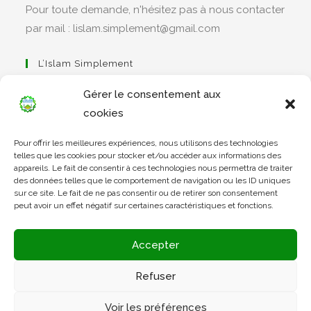
Pour toute demande, n'hésitez pas à nous contacter
par mail : lislam.simplement@gmail.com
L’Islam Simplement
Gérer le consentement aux
cookies
S’ouvre
Pour offrir les meilleures expériences, nous utilisons des technologies
dans
Apprendre Le Coran Simplement
telles que les cookies pour stocker et/ou accéder aux informations des
un
appareils. Le fait de consentir à ces technologies nous permettra de traiter
des données telles que le comportement de navigation ou les ID uniques
nouvel
sur ce site. Le fait de ne pas consentir ou de retirer son consentement
onglet
peut avoir un effet négatif sur certaines caractéristiques et fonctions.
S’ouvre
dans
L’Arabe Simplement
Accepter
un
nouvel
Refuser
onglet
S’ouvre
Voir les préférences