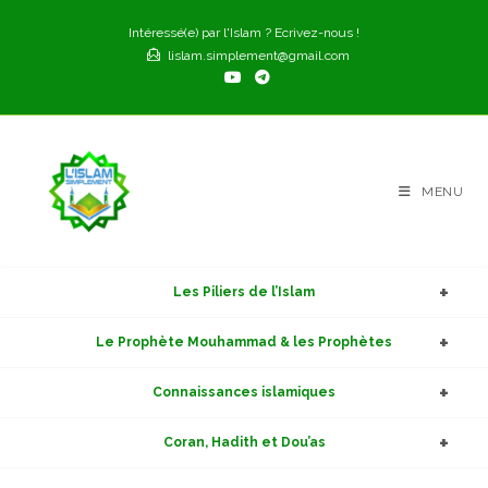
Skip
Intéressé(e) par l'Islam ? Ecrivez-nous !
to
lislam.simplement@gmail.com
content
MENU
Les Piliers de l’Islam
Le Prophète Mouhammad & les Prophètes
Connaissances islamiques
Coran, Hadith et Dou’as