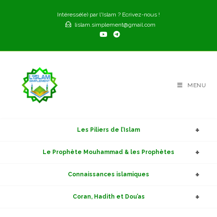
Skip
Intéressé(e) par l'Islam ? Ecrivez-nous !
to
lislam.simplement@gmail.com
content
MENU
Les Piliers de l’Islam
Le Prophète Mouhammad & les Prophètes
Connaissances islamiques
Coran, Hadith et Dou’as