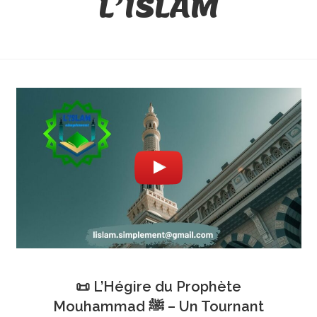
L’ISLAM
📜 L’Hégire du Prophète
Mouhammad ﷺ – Un Tournant