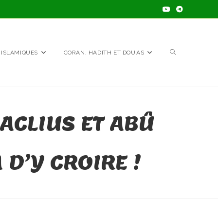
TOGGLE
 ISLAMIQUES
CORAN, HADITH ET DOU’AS
WEBSITE
ACLIUS ET ABÛ
SEARCH
 D’Y CROIRE !