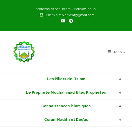
Skip
Intéressé(e) par l'Islam ? Ecrivez-nous !
to
lislam.simplement@gmail.com
content
MENU
Les Piliers de l’Islam
Le Prophète Mouhammad & les Prophètes
Connaissances islamiques
Coran, Hadith et Dou’as