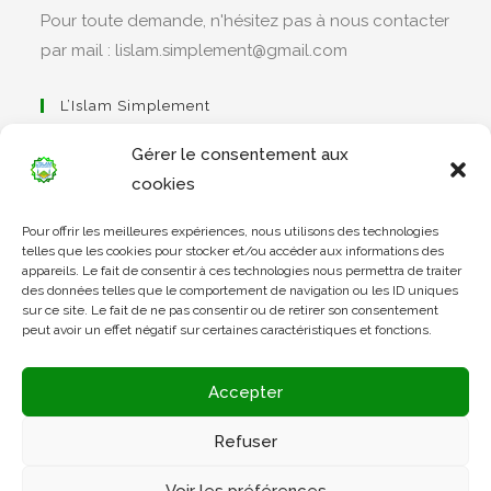
Pour toute demande, n'hésitez pas à nous contacter
par mail : lislam.simplement@gmail.com
L’Islam Simplement
Gérer le consentement aux
cookies
S’ouvre
Pour offrir les meilleures expériences, nous utilisons des technologies
dans
Apprendre Le Coran Simplement
telles que les cookies pour stocker et/ou accéder aux informations des
un
appareils. Le fait de consentir à ces technologies nous permettra de traiter
des données telles que le comportement de navigation ou les ID uniques
nouvel
sur ce site. Le fait de ne pas consentir ou de retirer son consentement
onglet
peut avoir un effet négatif sur certaines caractéristiques et fonctions.
S’ouvre
dans
L’Arabe Simplement
Accepter
un
nouvel
Refuser
onglet
S’ouvre
Voir les préférences