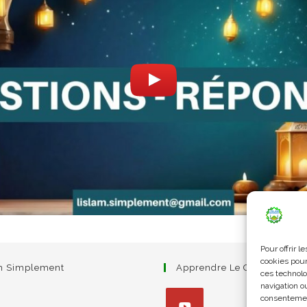
Pour offrir 
cookies pour
am Simplement
Apprendre Le Coran Simpl
ces technolo
navigation ou
consentement