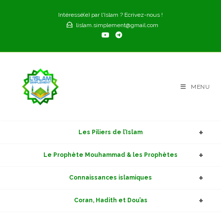
Skip
Intéressé(e) par l'Islam ? Ecrivez-nous !
to
lislam.simplement@gmail.com
content
MENU
Les Piliers de l’Islam
Le Prophète Mouhammad & les Prophètes
Connaissances islamiques
Coran, Hadith et Dou’as