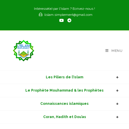
Skip
Intéressé(e) par l'Islam ? Ecrivez-nous !
to
lislam.simplement@gmail.com
content
MENU
Les Piliers de l’Islam
Le Prophète Mouhammad & les Prophètes
Connaissances islamiques
Coran, Hadith et Dou’as