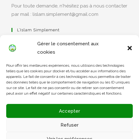
Pour toute demande, n'hésitez pas à nous contacter
par mail : lislam.simplement@gmail.com
L’Islam Simplement
Gérer le consentement aux
cookies
S’ouvre
Pour offrir les meilleures expériences, nous utilisons des technologies
dans
Apprendre Le Coran Simplement
telles que les cookies pour stocker et/ou accéder aux informations des
un
appareils. Le fait de consentir à ces technologies nous permettra de traiter
des données telles que le comportement de navigation ou les ID uniques
nouvel
sur ce site. Le fait de ne pas consentir ou de retirer son consentement
onglet
peut avoir un effet négatif sur certaines caractéristiques et fonctions.
S’ouvre
dans
L’Arabe Simplement
Accepter
un
nouvel
Refuser
onglet
S’ouvre
Voir les préférences