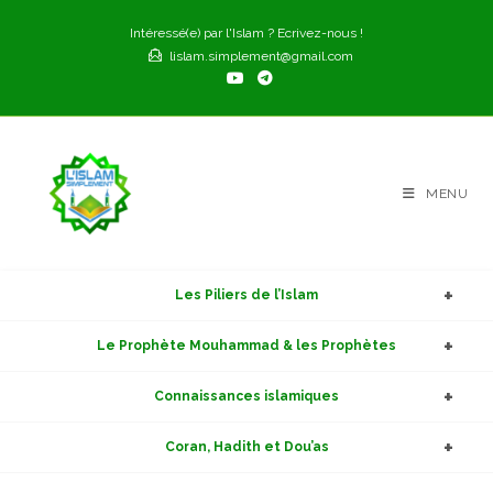
Skip
Intéressé(e) par l'Islam ? Ecrivez-nous !
to
lislam.simplement@gmail.com
content
MENU
Les Piliers de l’Islam
Le Prophète Mouhammad & les Prophètes
Connaissances islamiques
Coran, Hadith et Dou’as