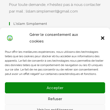
Pour toute demande, n'hésitez pas à nous contacter
par mail : lislam.simplement@gmail.com
L’Islam Simplement
Gérer le consentement aux
cookies
S’ouvre
Pour offrir les meilleures expériences, nous utilisons des technologies
dans
Apprendre Le Coran Simplement
telles que les cookies pour stocker et/ou accéder aux informations des
un
appareils. Le fait de consentir à ces technologies nous permettra de traiter
des données telles que le comportement de navigation ou les ID uniques
nouvel
sur ce site. Le fait de ne pas consentir ou de retirer son consentement
onglet
peut avoir un effet négatif sur certaines caractéristiques et fonctions.
S’ouvre
dans
L’Arabe Simplement
Accepter
un
nouvel
Refuser
onglet
S’ouvre
Voir les préférences