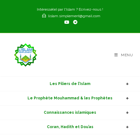
Skip
Intéressé(e) par l'Islam ? Ecrivez-nous !
to
lislam.simplement@gmail.com
content
MENU
Les Piliers de l’Islam
Le Prophète Mouhammad & les Prophètes
Connaissances islamiques
Coran, Hadith et Dou’as