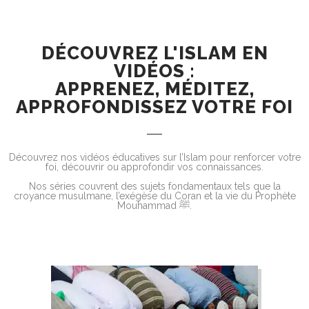
DÉCOUVREZ L'ISLAM EN
VIDÉOS :
APPRENEZ, MÉDITEZ,
APPROFONDISSEZ VOTRE FOI
Découvrez nos vidéos éducatives sur l’Islam pour renforcer votre
foi, découvrir ou approfondir vos connaissances.
Nos séries couvrent des sujets fondamentaux tels que la
croyance musulmane, l’exégèse du Coran et la vie du Prophète
Mouhammad ﷺ.