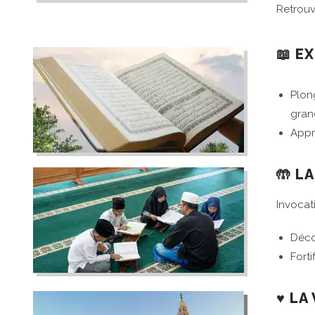
Retrouv
📖 E
Plon
gran
Appr
🤲 L
Invocat
Déco
Forti