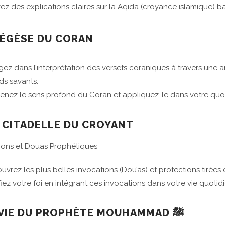
ez des explications claires sur la Aqida (croyance islamique) ba
XÉGÈSE DU CORAN
gez dans l’interprétation des versets coraniques à travers une a
ds savants.
enez le sens profond du Coran et appliquez-le dans votre quo
A CITADELLE DU CROYANT
ions et Douas Prophétiques
uvrez les plus belles invocations (Dou’as) et protections tirées
fiez votre foi en intégrant ces invocations dans votre vie quotid
♥️ LA VIE DU PROPHÈTE MOUHAMMAD ﷺ