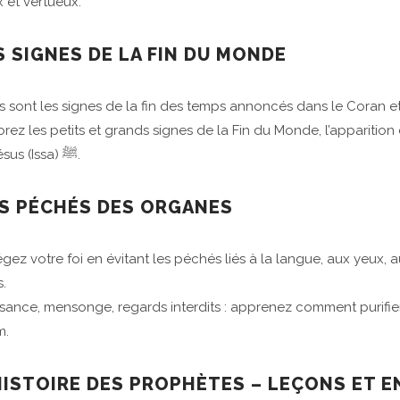
x et vertueux.
S SIGNES DE LA FIN DU MONDE
s sont les signes de la fin des temps annoncés dans le Coran e
rez les petits et grands signes de la Fin du Monde, l’apparition 
de Jésus (Issa) ﷺ.
ES PÉCHÉS DES ORGANES
gez votre foi en évitant les péchés liés à la langue, aux yeux, a
s.
sance, mensonge, regards interdits : apprenez comment purifi
m.
’HISTOIRE DES PROPHÈTES – LEÇONS ET 