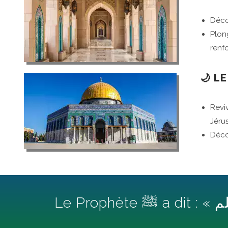
Plong
renfo
🌙 L
Revive
Jéru
Décou