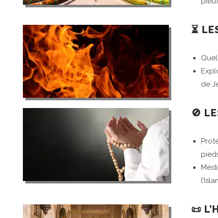
pieu
⏳ LE
Quel
Explo
🚫 L
Proté
pied
Médi
l’Isla
📜 L