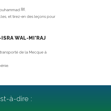
Découvrez la vie des prophètes envoyés par Allah, de Adam ﷺ à Mouhammad ﷺ.
cles, et tirez-en des leçons pour
-ISRA WAL-MI'RAJ
bénie.
« طلب العلم فريضة على كل مسلم » c’est-à-dire :