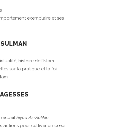
s
comportement exemplaire et ses
MUSULMAN
ualité, histoire de l’Islam
es sur la pratique et la foi
slam.
SAGESSES
phète Mouhammad ﷺ tirés du recueil
Riyâd As-Sâlihîn
.
nes actions pour cultiver un cœur