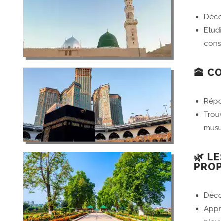
Déco
Étud
conse
🕋 C
Répon
Trou
musu
🌿 L
PRO
Appre