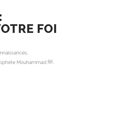
:
OTRE FOI
onnaissances.
Nos séries couvrent des sujets fondamentaux tels que la croyance musulmane, l’exégèse du Coran et la vie du Prophète Mouhammad ﷺ.