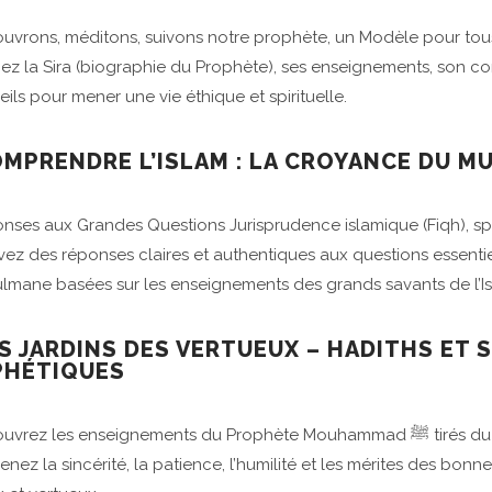
uvrons, méditons, suivons notre prophète, un Modèle pour tou
iez la Sira (biographie du Prophète), ses enseignements, son 
ils pour mener une vie éthique et spirituelle.
OMPRENDRE L’ISLAM : LA CROYANCE DU 
ses aux Grandes Questions Jurisprudence islamique (Fiqh), spirit
vez des réponses claires et authentiques aux questions essentiell
lmane basées sur les enseignements des grands savants de l’I
ES JARDINS DES VERTUEUX – HADITHS ET 
PHÉTIQUES
Découvrez les enseignements du Pro
nez la sincérité, la patience, l’humilité et les mérites des bon