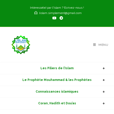
Skip
Intéressé(e) par l'Islam ? Ecrivez-nous !
to
lislam.simplement@gmail.com
content
MENU
Les Piliers de l’Islam
Le Prophète Mouhammad & les Prophètes
Connaissances islamiques
Coran, Hadith et Dou’as