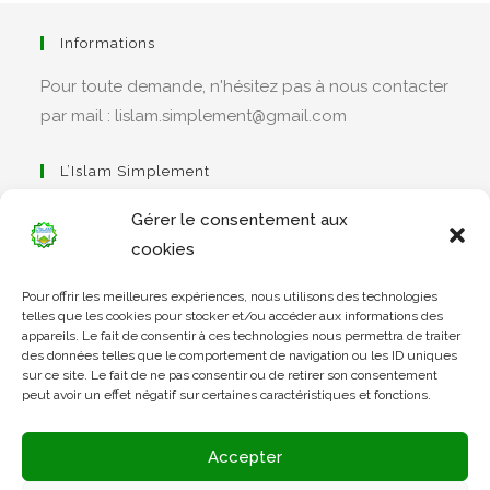
Informations
Pour toute demande, n'hésitez pas à nous contacter
par mail : lislam.simplement@gmail.com
L’Islam Simplement
Gérer le consentement aux
cookies
S’ouvre
Pour offrir les meilleures expériences, nous utilisons des technologies
dans
Apprendre Le Coran Simplement
telles que les cookies pour stocker et/ou accéder aux informations des
un
appareils. Le fait de consentir à ces technologies nous permettra de traiter
des données telles que le comportement de navigation ou les ID uniques
nouvel
sur ce site. Le fait de ne pas consentir ou de retirer son consentement
onglet
peut avoir un effet négatif sur certaines caractéristiques et fonctions.
S’ouvre
dans
L’Arabe Simplement
Accepter
un