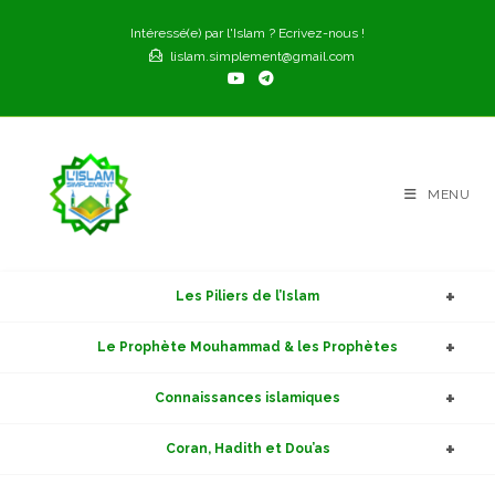
Skip
Intéressé(e) par l'Islam ? Ecrivez-nous !
to
lislam.simplement@gmail.com
content
MENU
Les Piliers de l’Islam
Le Prophète Mouhammad & les Prophètes
Connaissances islamiques
Coran, Hadith et Dou’as