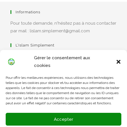
Informations
Pour toute demande, n'hésitez pas à nous contacter
par mail : lislam.simplement@gmail.com
L’Islam Simplement
Gérer le consentement aux
cookies
S’ouvre
Pour offrir les meilleures expériences, nous utilisons des technologies
dans
Apprendre Le Coran Simplement
telles que les cookies pour stocker et/ou accéder aux informations des
un
appareils. Le fait de consentir à ces technologies nous permettra de traiter
des données telles que le comportement de navigation ou les ID uniques
nouvel
sur ce site. Le fait de ne pas consentir ou de retirer son consentement
onglet
peut avoir un effet négatif sur certaines caractéristiques et fonctions.
S’ouvre
dans
L’Arabe Simplement
Accepter
un