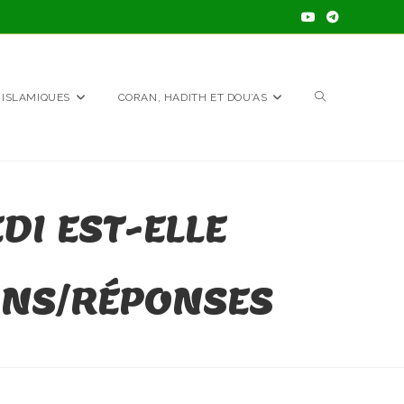
TOGGLE
 ISLAMIQUES
CORAN, HADITH ET DOU’AS
WEBSITE
DI EST-ELLE
SEARCH
IONS/RÉPONSES