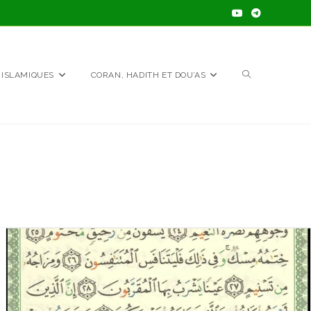
TOGGLE
 ISLAMIQUES
CORAN, HADITH ET DOU’AS
WEBSITE
SEARCH