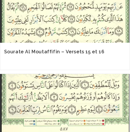
Sourate Al Moutaffifîn – Versets 15 et 16