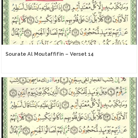
Sourate Al Moutaffifîn – Verset 14