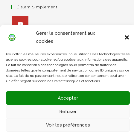
L’Islam Simplement
Gérer le consentement aux
S’ouvre
cookies
dans
Apprendre Le Coran Simplement
un
Pour offrir les meilleures expériences, nous utilisons des technologies telles
nouvel
que les cookies pour stocker et/ou accéder aux informations des appareils.
Le fait de consentir à ces technologies nous permettra de traiter des
onglet
données telles que le comportement de navigation ou les ID uniques sur ce
S’ouvre
site. Le fait de ne pas consentir ou de retirer son consentement peut avoir
dans
L’Arabe Simplement
un effet négatif sur certaines caractéristiques et fonctions.
un
nouvel
Accepter
onglet
S’ouvre
Refuser
dans
un
Voir les préférences
nouvel