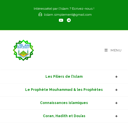
Skip
Intéressé(e) par l'Islam ? Ecrivez-nous !
to
lislam.simplement@gmail.com
content
MENU
Les Piliers de l’Islam
Le Prophète Mouhammad & les Prophètes
Connaissances islamiques
Coran, Hadith et Dou’as