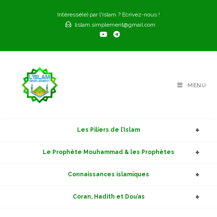
Skip
Intéressé(e) par l'Islam ? Ecrivez-nous !
to
lislam.simplement@gmail.com
content
MENU
Les Piliers de l’Islam
Le Prophète Mouhammad & les Prophètes
Connaissances islamiques
Coran, Hadith et Dou’as