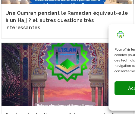
Une Oumrah pendant le Ramadan équivaut-elle
à un Hajj ? et autres questions très
intéressantes
Pour offrir 
cookies pour
ces technolo
navigation ou
consentement
Ac
Pas besoin de divorcer 3 fois pour que le divorce
ait lieu, une seule fois suffit (et autres sujets)