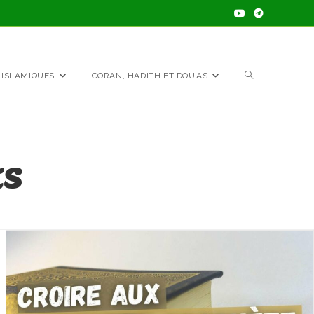
TOGGLE
 ISLAMIQUES
CORAN, HADITH ET DOU’AS
WEBSITE
ES
SEARCH