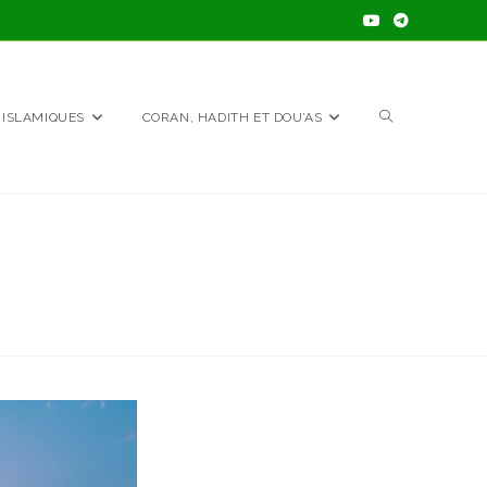
TOGGLE
 ISLAMIQUES
CORAN, HADITH ET DOU’AS
WEBSITE
SEARCH