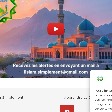
Pour offrir 
cookies pour
am Simplement
Apprendre Le Coran Simpl
ces technolo
navigation ou
consentement