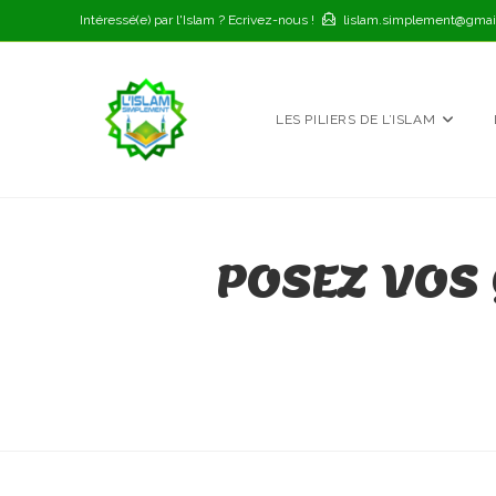
Skip
Intéressé(e) par l'Islam ? Ecrivez-nous !
lislam.simplement@gmai
to
content
LES PILIERS DE L’ISLAM
POSEZ VOS 