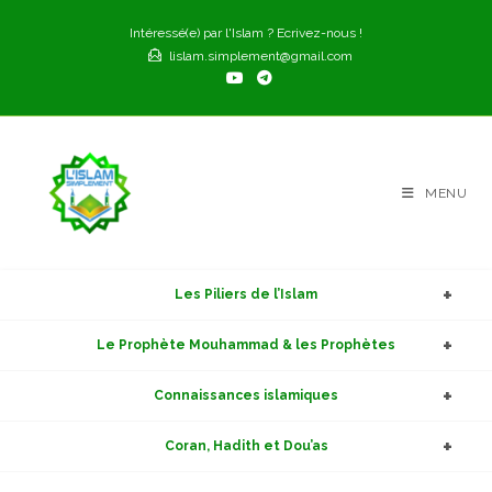
Skip
Intéressé(e) par l'Islam ? Ecrivez-nous !
to
lislam.simplement@gmail.com
content
MENU
Les Piliers de l’Islam
Le Prophète Mouhammad & les Prophètes
Connaissances islamiques
Coran, Hadith et Dou’as