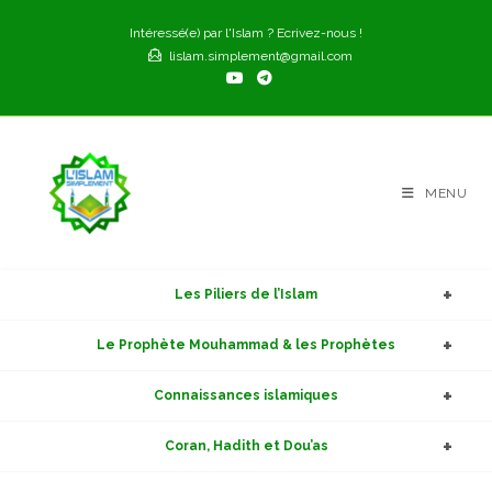
Skip
Intéressé(e) par l'Islam ? Ecrivez-nous !
to
lislam.simplement@gmail.com
content
MENU
Les Piliers de l’Islam
Le Prophète Mouhammad & les Prophètes
Connaissances islamiques
Coran, Hadith et Dou’as