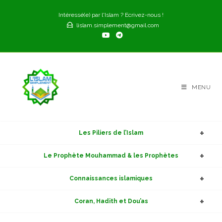
Skip
Intéressé(e) par l'Islam ? Ecrivez-nous !
to
lislam.simplement@gmail.com
content
MENU
Les Piliers de l’Islam
Le Prophète Mouhammad & les Prophètes
Connaissances islamiques
Coran, Hadith et Dou’as