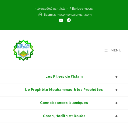
Skip
Intéressé(e) par l'Islam ? Ecrivez-nous !
to
lislam.simplement@gmail.com
content
MENU
Les Piliers de l’Islam
Le Prophète Mouhammad & les Prophètes
Connaissances islamiques
Coran, Hadith et Dou’as