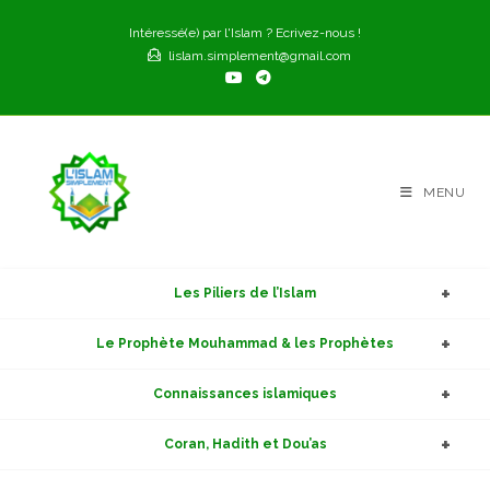
Skip
Intéressé(e) par l'Islam ? Ecrivez-nous !
to
lislam.simplement@gmail.com
content
MENU
Les Piliers de l’Islam
Le Prophète Mouhammad & les Prophètes
Connaissances islamiques
Coran, Hadith et Dou’as