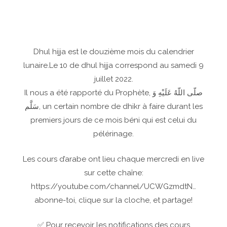
Dhul hijja est le douzième mois du calendrier
lunaire.Le 10 de dhul hijja correspond au samedi 9
juillet 2022.
Il nous a été rapporté du Prophète, صلّى اللّهُ عَلَيْهِ وَ
سَلَّم, un certain nombre de dhikr à faire durant les
premiers jours de ce mois béni qui est celui du
pélérinage.
Les cours d’arabe ont lieu chaque mercredi en live
sur cette chaîne:
https://youtube.com/channel/UCWGzmdtN…
abonne-toi, clique sur la cloche, et partage!
✅ Pour recevoir les notifications des cours