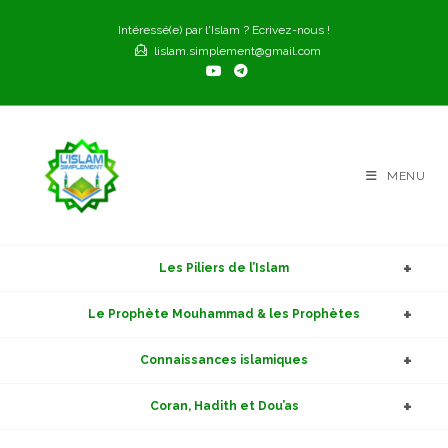
Skip
Intéressé(e) par l'Islam ? Ecrivez-nous !
to
lislam.simplement@gmail.com
content
MENU
Les Piliers de l’Islam
Le Prophète Mouhammad & les Prophètes
Connaissances islamiques
Coran, Hadith et Dou’as