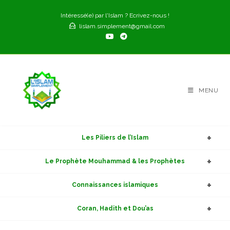
Skip
Intéressé(e) par l'Islam ? Ecrivez-nous !
to
lislam.simplement@gmail.com
content
MENU
Les Piliers de l’Islam
Le Prophète Mouhammad & les Prophètes
Connaissances islamiques
Coran, Hadith et Dou’as