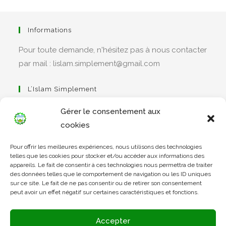
Informations
Pour toute demande, n'hésitez pas à nous contacter
par mail : lislam.simplement@gmail.com
L’Islam Simplement
Gérer le consentement aux
cookies
S’ouvre
Pour offrir les meilleures expériences, nous utilisons des technologies
dans
Apprendre Le Coran Simplement
telles que les cookies pour stocker et/ou accéder aux informations des
un
appareils. Le fait de consentir à ces technologies nous permettra de traiter
des données telles que le comportement de navigation ou les ID uniques
nouvel
sur ce site. Le fait de ne pas consentir ou de retirer son consentement
onglet
peut avoir un effet négatif sur certaines caractéristiques et fonctions.
S’ouvre
dans
L’Arabe Simplement
Accepter
un