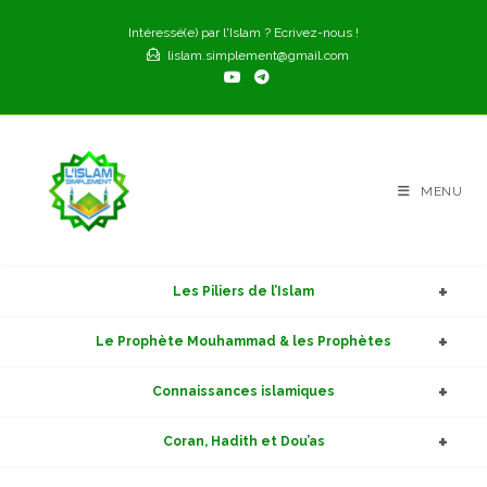
Skip
Intéressé(e) par l'Islam ? Ecrivez-nous !
to
lislam.simplement@gmail.com
content
MENU
Les Piliers de l’Islam
Le Prophète Mouhammad & les Prophètes
Connaissances islamiques
Coran, Hadith et Dou’as