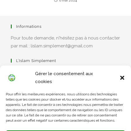
6 mai 2024
Informations
Pour toute demande, n'hésitez pas à nous contacter
par mail : lislam.simplement@gmail.com
L’Islam Simplement
Gérer le consentement aux
cookies
S’ouvre
Pour offrir les meilleures expériences, nous utilisons des technologies
dans
Apprendre Le Coran Simplement
telles que les cookies pour stocker et/ou accéder aux informations des
un
appareils. Le fait de consentir à ces technologies nous permettra de traiter
des données telles que le comportement de navigation ou les ID uniques
nouvel
sur ce site. Le fait de ne pas consentir ou de retirer son consentement
onglet
peut avoir un effet négatif sur certaines caractéristiques et fonctions.
S’ouvre