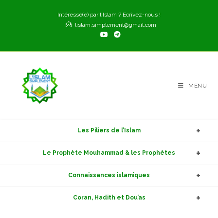
Skip
Intéressé(e) par l'Islam ? Ecrivez-nous !
to
lislam.simplement@gmail.com
content
MENU
Les Piliers de l’Islam
Le Prophète Mouhammad & les Prophètes
Connaissances islamiques
Coran, Hadith et Dou’as