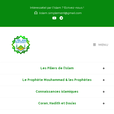
Skip
Intéressé(e) par l'Islam ? Ecrivez-nous !
to
lislam.simplement@gmail.com
content
MENU
Les Piliers de l’Islam
Le Prophète Mouhammad & les Prophètes
Connaissances islamiques
Coran, Hadith et Dou’as