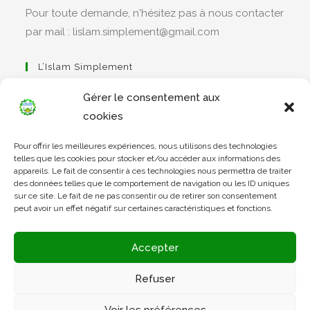
Pour toute demande, n'hésitez pas à nous contacter
par mail : lislam.simplement@gmail.com
L’Islam Simplement
Gérer le consentement aux
cookies
S’ouvre
Pour offrir les meilleures expériences, nous utilisons des technologies
dans
Apprendre Le Coran Simplement
telles que les cookies pour stocker et/ou accéder aux informations des
un
appareils. Le fait de consentir à ces technologies nous permettra de traiter
des données telles que le comportement de navigation ou les ID uniques
nouvel
sur ce site. Le fait de ne pas consentir ou de retirer son consentement
onglet
peut avoir un effet négatif sur certaines caractéristiques et fonctions.
S’ouvre
dans
L’Arabe Simplement
Accepter
un
nouvel
Refuser
onglet
S’ouvre
Voir les préférences